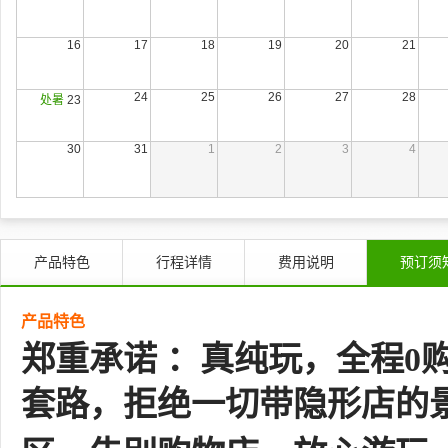
16
17
18
19
20
21
24
25
26
27
28
处暑
23
30
31
1
2
3
4
产品特色
行程详情
费用说明
预订须
产品特色
郑重承诺
：真纯玩，全程
0
套路，拒绝一切带隐形店的