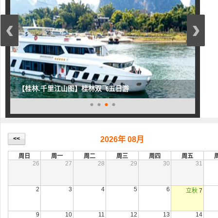
‹
›
【桂林.千里江山图】桂林双飞五日游
•
•
•
•
null
<<
2026年 08月
周日
周一
周二
周三
周四
周五
26
27
28
29
30
31
2
3
4
5
6
立秋
7
9
10
11
12
13
14