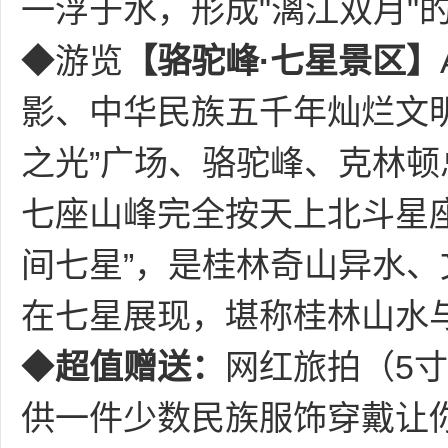
一浮于水，形成"漓江双月"
◆游览
【骆驼峰
·七星景区】
影、中华民族五千年灿烂文
之光”广场、骆驼峰、克林
七座山峰完全按天上北斗星
间七星”，是桂林奇山异水
在七星展现，堪称桂林山水
◆
超值赠送：
网红旅拍（
5
供一件少数民族服饰穿戴让