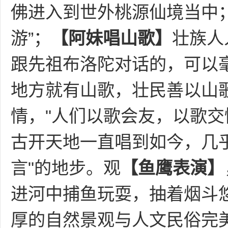
佛进入到世外桃源仙境当中
游”；
【阿妹唱山歌】
壮族人
跟先祖布洛陀对话的，可以
地方就有山歌，壮民善以山
情，
"人们以歌会友，以歌
古开天地一直唱到如今，几
言"的地步。
观
【鱼鹰表演】
进河中捕鱼玩耍，抽着烟斗
厚的自然景观与人文民俗完