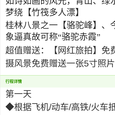
如诗如画的风光，青山、绿
梦绕【竹筏多人漂】
桂林八景之一【骆驼峰】
、
象逼真故可称
“骆驼赤霞”
超值赠送：【网红旅拍】免
摄风景
免费赠送一张
5寸照片
行程详情
第一天
◆根据飞机/动车/高铁/火