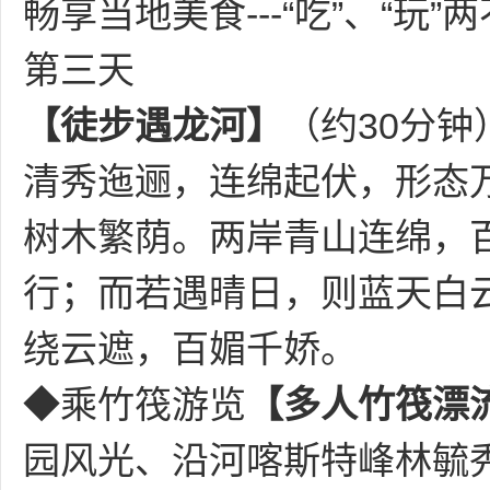
畅享当地美食
---“吃”、“玩
第三天
【徒步遇龙河】
（约
30分钟
清秀迤逦，连绵起伏，形态
树木繁荫。两岸青山连绵，
行；而若遇晴日，则蓝天白
绕云遮，百媚千娇。
◆乘竹筏游览
【多人竹筏漂
园风光、沿河喀斯特峰林毓