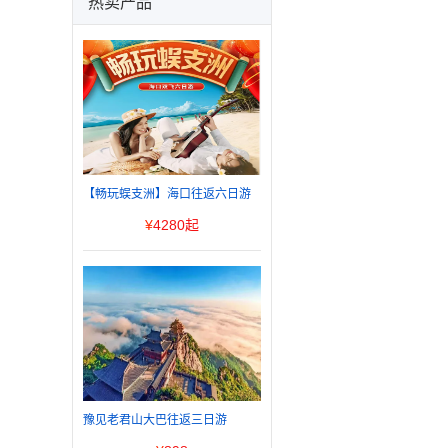
热卖产品
【畅玩蜈支洲】海口往返六日游
¥
4280起
豫见老君山大巴往返三日游