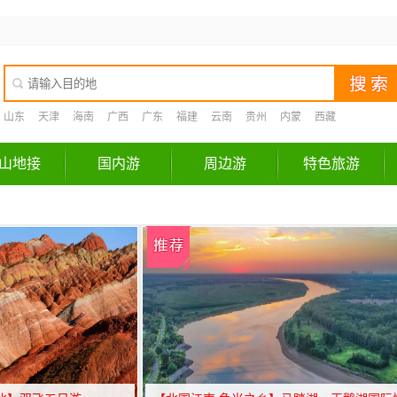
山东
天津
海南
广西
广东
福建
云南
贵州
内蒙
西藏
山地接
国内游
周边游
特色旅游