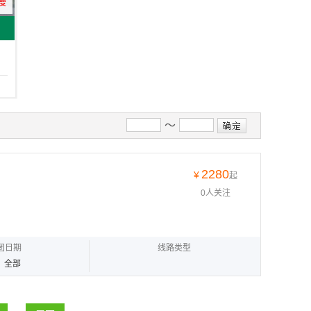
慢
～
2280
¥
起
0人关注
团日期
线路类型
全部