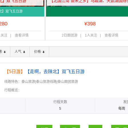
北】双飞五日游
【北国江南 鱼米之乡】马踏湖、天鹅湖国际
城、黄河安澜湾游览区两日游
北】双飞五日游
280
¥
398
人关注
|
查看详情
2日跟团游
|
1人关注
|
查看详情
惠
人气
价格
【5日游】
【走啊，去陕北】双飞五日游
线路特色：泰山旅游|泰山旅游线路|泰山跟团旅游
行程概览：
行程天数
发
5
每周